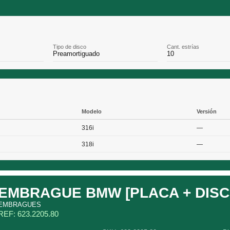
Tipo de disco
Cant. estrías
Preamortiguado
10
Modelo
Versión
316i
—
318i
—
EMBRAGUE BMW [PLACA + DISC
EMBRAGUES
REF: 623.2205.80