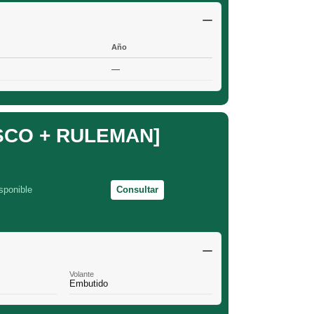
Año
—
SCO + RULEMAN]
sponible
Consultar
Volante
Embutido