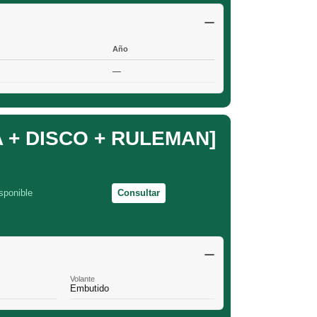
Año
—
+ DISCO + RULEMAN]
sponible
Consultar
Volante
Embutido