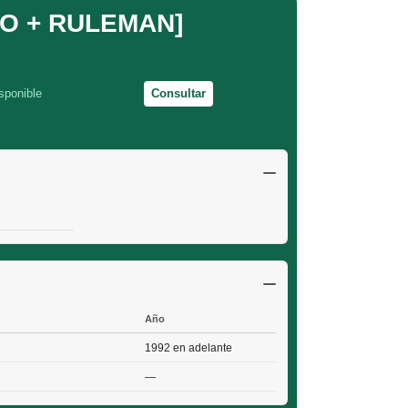
O + RULEMAN]
sponible
Consultar
Año
1992 en adelante
—