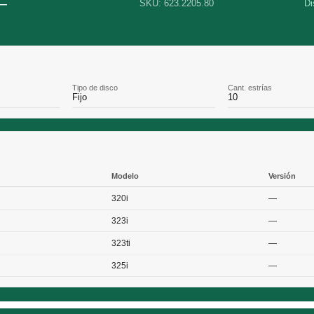
—
SKU: 623.2205.80
Di
Tipo de disco
Cant. estrías
Fijo
10
Modelo
Versión
320i
—
323i
—
323ti
—
325i
—