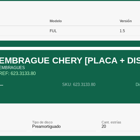
Modelo
Versión
FUL
1.5
EMBRAGUE CHERY [PLACA + DI
EMBRAGUES
REF: 623.3133.80
—
SKU: 623.3133.80
Di
Tipo de disco
Cant. estrías
Preamortiguado
20