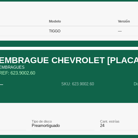
Modelo
Versión
TIGGO
—
EMBRAGUE CHEVROLET [PLACA 
EMBRAGUES
REF: 623.9002.60
—
SKU: 623.9002.60
Di
Tipo de disco
Cant. estrías
Preamortiguado
24