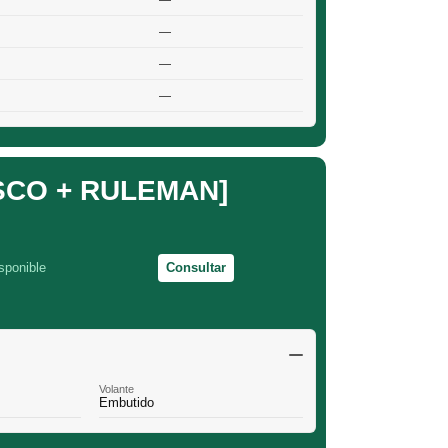
—
—
—
—
SCO + RULEMAN]
sponible
Consultar
Volante
Embutido