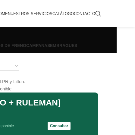
OME
NUESTROS SERVICIOS
CATÁLOGO
CONTACTO
OS DE FRENO
CAMPANAS
EMBRAGUES
LPR y Litton.
onible.
O + RULEMAN]
sponible
Consultar