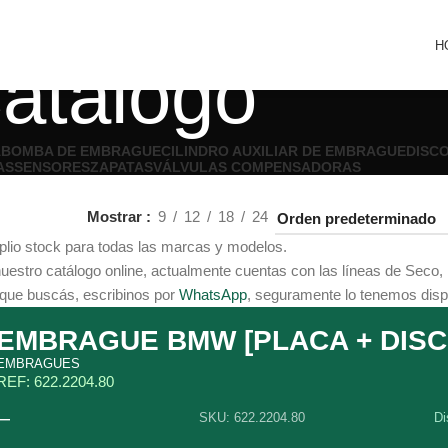
H
atálogo
A
BOMBA DE EMBRAGUE
CILINDRO AUXILIAR DE EMBRAGUE
DISC
AS
SENSORES
ZAPATAS
VÁLVULAS COMPENSADORAS
Mostrar
9
12
18
24
io stock para todas las marcas y modelos.
estro catálogo online, actualmente cuentas con las líneas de Seco, 
 que buscás, escribinos por
WhatsApp
, seguramente lo tenemos disp
EMBRAGUE BMW [PLACA + DISC
EMBRAGUES
REF: 622.2204.80
—
SKU: 622.2204.80
Di