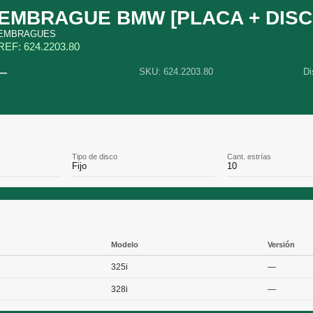
EMBRAGUE BMW [PLACA + DISC
EMBRAGUES
REF: 624.2203.80
—
SKU: 624.2203.80
Di
Tipo de disco
Cant. estrías
Fijo
10
Modelo
Versión
325i
—
328i
—