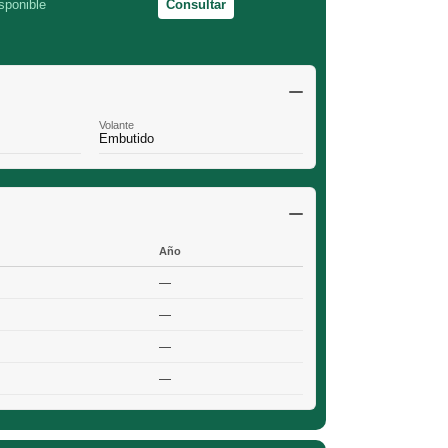
sponible
Consultar
Volante
Embutido
Año
—
—
—
—