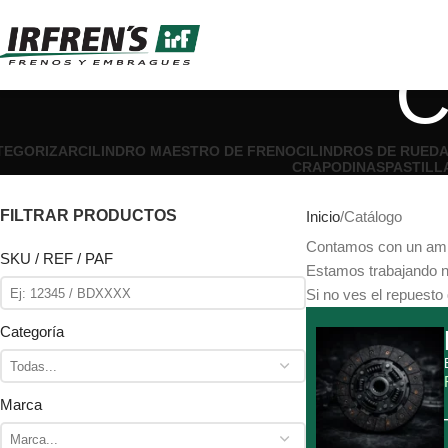
C
ATEGORIZAR
CILINDRO MAESTRO DE FRENO
CILINDROS DE RUED
CRAPODINAS
PASTILL
FILTRAR PRODUCTOS
Inicio
Catálogo
Contamos con un ampl
SKU / REF / PAF
Estamos trabajando nu
Si no ves el repuesto
Categoría
Marca