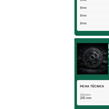
Bmw
Bmw
Bmw
Bmw
FICHA TÉCNICA
Diámetro
200 mm