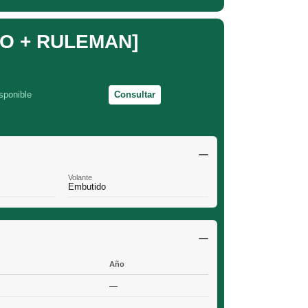
O + RULEMAN]
sponible
Consultar
Volante
Embutido
Año
—