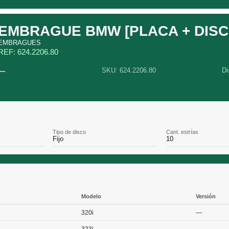
EMBRAGUE BMW [PLACA + DISC
EMBRAGUES
REF: 624.2206.80
—
SKU: 624.2206.80
Di
Tipo de disco
Cant. estrías
Fijo
10
Modelo
Versión
320i
—