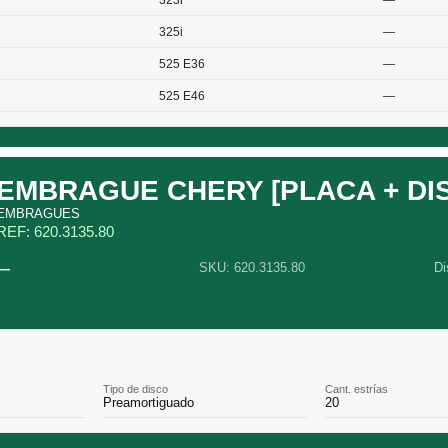
323i
—
325i
—
525 E36
—
525 E46
—
EMBRAGUE CHERY [PLACA + DI
EMBRAGUES
REF: 620.3135.80
—
SKU: 620.3135.80
Di
Tipo de disco
Cant. estrías
Preamortiguado
20