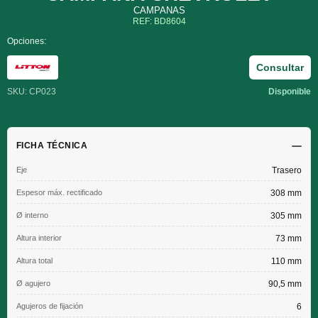
CAMPANAS
REF: BD8604
Opciones:
Consultar
SKU: CP023
Disponible
FICHA TÉCNICA
Eje
Trasero
Espesor máx. rectificado
308 mm
Ø interno
305 mm
Altura interior
73 mm
Altura total
110 mm
Ø agujero
90,5 mm
Agujeros de fijación
6