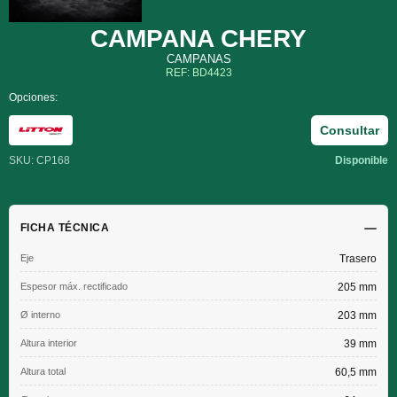
CAMPANA CHERY
CAMPANAS
REF: BD4423
Opciones:
Consultar
SKU: CP168
Disponible
FICHA TÉCNICA
Eje
Trasero
Espesor máx. rectificado
205 mm
Ø interno
203 mm
Altura interior
39 mm
Altura total
60,5 mm