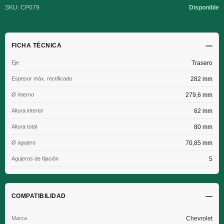
SKU: CP079
Disponible
FICHA TÉCNICA
Eje
Trasero
Espesor máx. rectificado
282 mm
Ø interno
279,6 mm
Altura interior
62 mm
Altura total
80 mm
Ø agujero
70,85 mm
Agujeros de fijación
5
COMPATIBILIDAD
Chevrolet