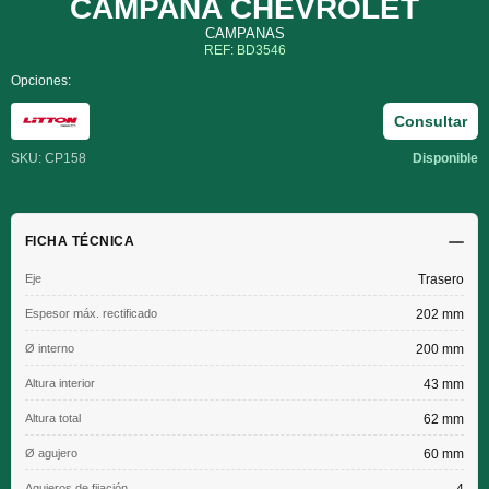
CAMPANA CHEVROLET
CAMPANAS
REF: BD3546
Opciones:
Consultar
SKU: CP158
Disponible
FICHA TÉCNICA
Eje
Trasero
Espesor máx. rectificado
202 mm
Ø interno
200 mm
Altura interior
43 mm
Altura total
62 mm
Ø agujero
60 mm
Agujeros de fijación