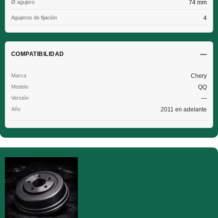
Ø agujero
74 mm
Agujeros de fijación
4
COMPATIBILIDAD
Chery
QQ
—
2011 en adelante