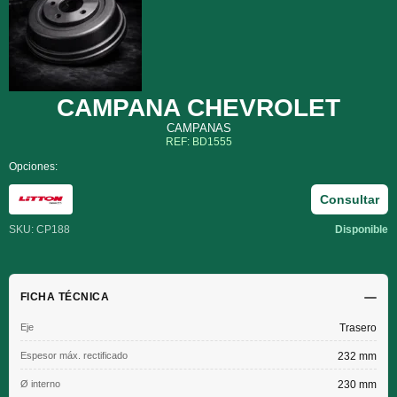
CAMPANA CHEVROLET
CAMPANAS
REF: BD1555
Opciones:
Consultar
SKU: CP188
Disponible
FICHA TÉCNICA
Eje
Trasero
Espesor máx. rectificado
232 mm
Ø interno
230 mm