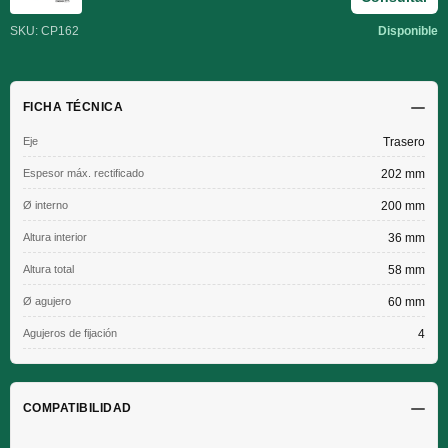
SKU: CP162
Disponible
FICHA TÉCNICA
Eje
Trasero
Espesor máx. rectificado
202 mm
Ø interno
200 mm
Altura interior
36 mm
Altura total
58 mm
Ø agujero
60 mm
Agujeros de fijación
4
COMPATIBILIDAD