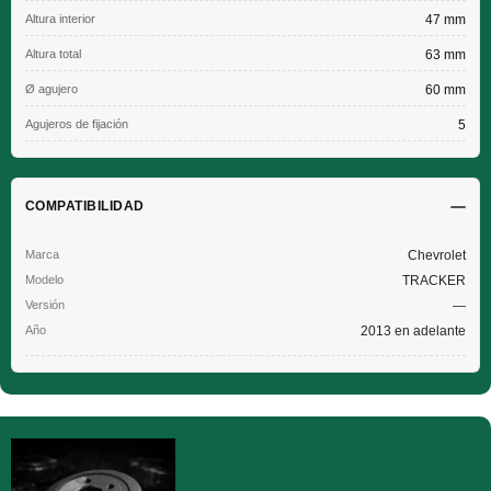
Altura interior
47 mm
Altura total
63 mm
Ø agujero
60 mm
Agujeros de fijación
5
COMPATIBILIDAD
Chevrolet
TRACKER
—
2013 en adelante