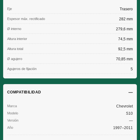
Eje
Trasero
Espesor máx. rectificado
282 mm
Ø interno
279,6 mm
Altura interior
74,5 mm
Altura total
92,5 mm
Ø agujero
70,85 mm
Agujeros de fijación
5
COMPATIBILIDAD
Chevrolet
S10
—
1997–2011