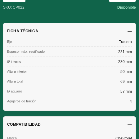
SKU: CP022
Disponible
FICHA TÉCNICA
Eje
Trasero
Espesor máx. rectificado
231 mm
Ø interno
230 mm
Altura interior
50 mm
Altura total
69 mm
Ø agujero
57 mm
Agujeros de fijación
4
COMPATIBILIDAD
Chevrolet