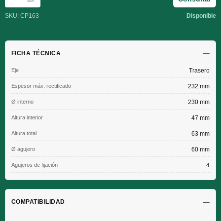
SKU: CP163
Disponible
FICHA TÉCNICA
Eje
Trasero
Espesor máx. rectificado
232 mm
Ø interno
230 mm
Altura interior
47 mm
Altura total
63 mm
Ø agujero
60 mm
Agujeros de fijación
4
COMPATIBILIDAD