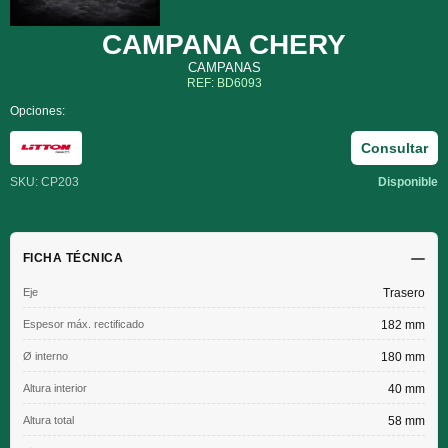
CAMPANA CHERY
CAMPANAS
REF: BD6093
Opciones:
Consultar
SKU: CP203
Disponible
FICHA TÉCNICA
Eje
Trasero
Espesor máx. rectificado
182 mm
Ø interno
180 mm
Altura interior
40 mm
Altura total
58 mm