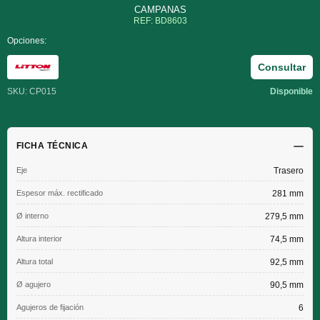
CAMPANAS
REF: BD8603
Opciones:
Consultar
SKU: CP015
Disponible
FICHA TÉCNICA
Eje
Trasero
Espesor máx. rectificado
281 mm
Ø interno
279,5 mm
Altura interior
74,5 mm
Altura total
92,5 mm
Ø agujero
90,5 mm
Agujeros de fijación
6