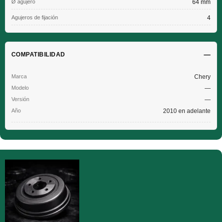
Ø agujero
64 mm
Agujeros de fijación
4
COMPATIBILIDAD
Chery
—
—
2010 en adelante