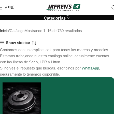
Catálogo
MENÚ
Categorías
Inicio
Catálogo
Mostrando 1–16 de 730 resultados
Show sidebar
Contamos con un amplio stock para todas las marcas y modelos.
Estamos trabajando nuestro catálogo online, actualmente cuentas
con las líneas de Seco, LPR y Litton.
Si no ves el repuesto que buscás, escribinos por
WhatsApp
,
seguramente lo tenemos disponible.