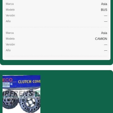
Asia
BUS
—
—
Asia
CAMION
—
—