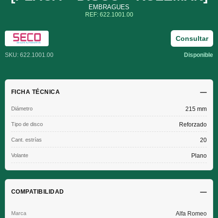
EMBRAGUES
REF: 622.1001.00
Consultar
SKU: 622.1001.00
Disponible
FICHA TÉCNICA
Diámetro
215 mm
Tipo de disco
Reforzado
Cant. estrías
20
Volante
Plano
COMPATIBILIDAD
Alfa Romeo