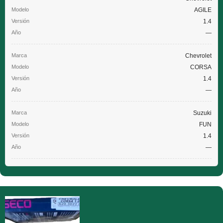
AGILE
1.4
—
Chevrolet
CORSA
1.4
—
Suzuki
FUN
1.4
—