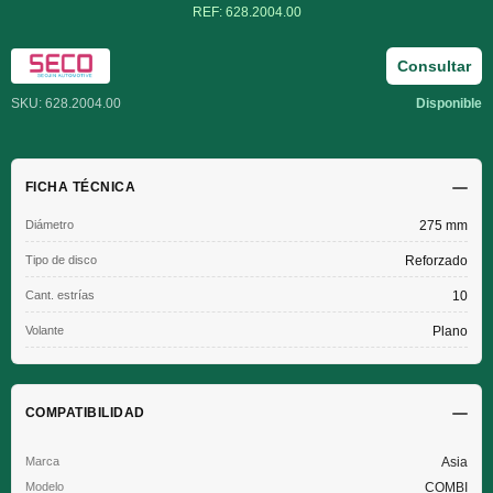
REF: 628.2004.00
Consultar
SKU: 628.2004.00
Disponible
FICHA TÉCNICA
Diámetro
275 mm
Tipo de disco
Reforzado
Cant. estrías
10
Volante
Plano
COMPATIBILIDAD
Asia
COMBI