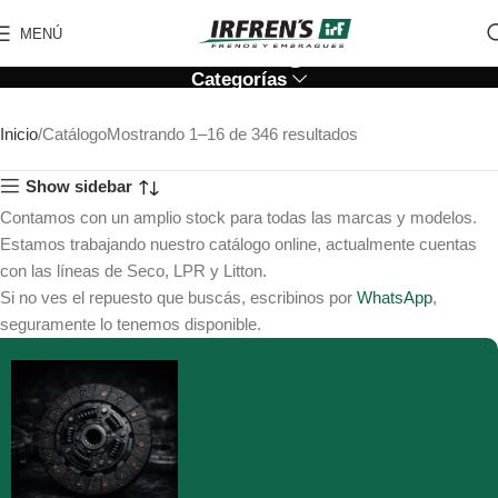
Catálogo
MENÚ
Categorías
Inicio
Catálogo
Mostrando 1–16 de 346 resultados
Show sidebar
Contamos con un amplio stock para todas las marcas y modelos.
Estamos trabajando nuestro catálogo online, actualmente cuentas
con las líneas de Seco, LPR y Litton.
Si no ves el repuesto que buscás, escribinos por
WhatsApp
,
seguramente lo tenemos disponible.