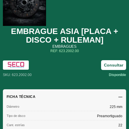
EMBRAGUE ASIA [PLACA +
DISCO + RULEMAN]
EMBRAGUES
REF: 623.2002.00
Consultar
SKU: 623.2002.00
Disponible
FICHA TÉCNICA
Diámetro
225 mm
Tipo de disco
Preamortiguado
Cant. estrías
22