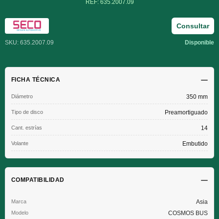
REF: 635.2007.09
Consultar
SKU: 635.2007.09
Disponible
FICHA TÉCNICA
Diámetro
350 mm
Tipo de disco
Preamortiguado
Cant. estrías
14
Volante
Embutido
COMPATIBILIDAD
Asia
COSMOS BUS