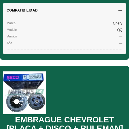
COMPATIBILIDAD
Chery
QQ
—
—
EMBRAGUE CHEVROLET
[PLACA + DISCO + RULEMAN]