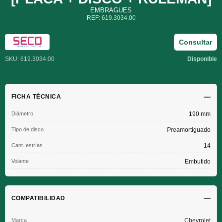
EMBRAGUES
REF: 619.3034.00
Consultar
SKU: 619.3034.00
Disponible
FICHA TÉCNICA
Diámetro
190 mm
Tipo de disco
Preamortiguado
Cant. estrías
14
Volante
Embutido
COMPATIBILIDAD
Chevrolet