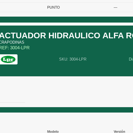
PUNTO
—
ACTUADOR HIDRAULICO ALFA 
CRAPODINAS
REF: 3004-LPR
SKU: 3004-LPR
Di
Modelo
Versión