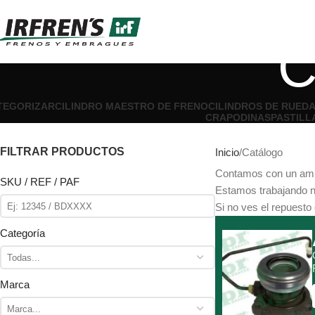
C
ATEGORIZAR
CILINDRO MAESTRO DE FRENO
CILINDROS DE RUED
CRAPODINAS
PASTILL
FILTRAR PRODUCTOS
Inicio
Catálogo
Contamos con un ampl
SKU / REF / PAF
Estamos trabajando nu
Si no ves el repuesto
Categoría
Marca