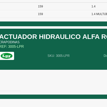
159
1.4
159
1.4 MULTIJ
ACTUADOR HIDRAULICO ALFA 
CRAPODINAS
REF: 3005-LPR
SKU: 3005-LPR
Di