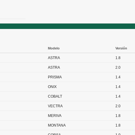
Modelo
Versión
ASTRA
1.8
ASTRA
2.0
PRISMA
1.4
ONIX
1.4
COBALT
1.4
VECTRA
2.0
MERIVA
1.8
MONTANA
1.8