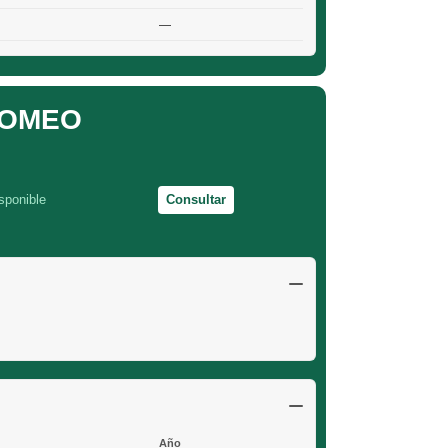
—
ROMEO
sponible
Consultar
Año