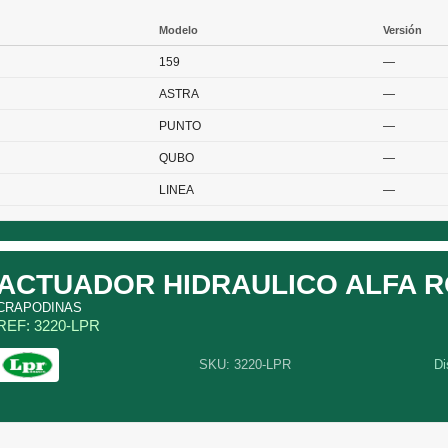
Modelo
Versión
159
—
ASTRA
—
PUNTO
—
QUBO
—
LINEA
—
ACTUADOR HIDRAULICO ALFA 
CRAPODINAS
REF: 3220-LPR
SKU: 3220-LPR
Di