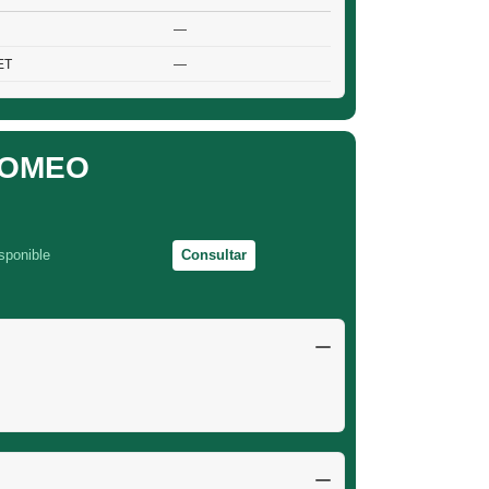
—
ET
—
ROMEO
sponible
Consultar