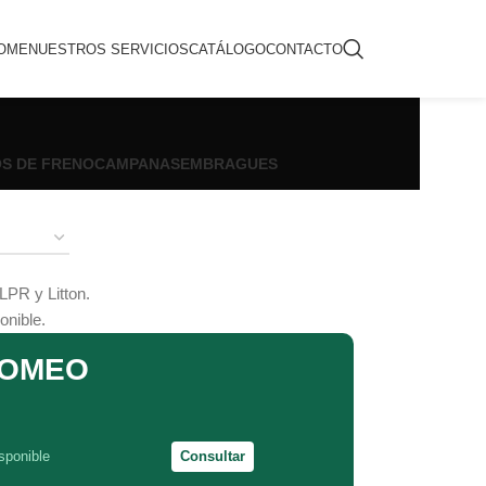
OME
NUESTROS SERVICIOS
CATÁLOGO
CONTACTO
OS DE FRENO
CAMPANAS
EMBRAGUES
LPR y Litton.
onible.
ROMEO
sponible
Consultar