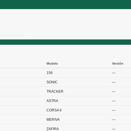
Modelo
Versión
156
—
SONIC
—
TRACKER
—
ASTRA
—
CORSA II
—
MERIVA
—
ZAFIRA
—