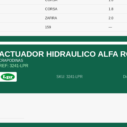
CORSA
1.0
CORSA
1.8
ZAFIRA
2.0
159
—
ACTUADOR HIDRAULICO ALFA 
CRAPODINAS
REF: 3241-LPR
SKU: 3241-LPR
Di