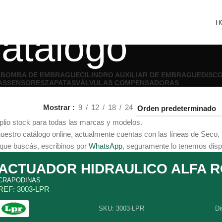
H
atálogo
A
BOMBA DE EMBRAGUE
CILINDRO AUXILIAR DE EMBRAGUE
DISC
AS
SENSORES
ZAPATAS
VÁLVULAS COMPENSADORAS
Mostrar
9
12
18
24
io stock para todas las marcas y modelos.
estro catálogo online, actualmente cuentas con las líneas de Seco, 
 que buscás, escribinos por
WhatsApp
, seguramente lo tenemos disp
ACTUADOR HIDRAULICO ALFA 
CRAPODINAS
REF: 3003-LPR
SKU: 3003-LPR
Di