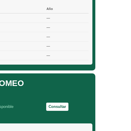
Año
—
—
—
—
—
ROMEO
sponible
Consultar