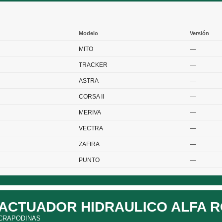
Modelo
Versión
MITO
—
TRACKER
—
ASTRA
—
CORSA II
—
MERIVA
—
VECTRA
—
ZAFIRA
—
PUNTO
—
ACTUADOR HIDRAULICO ALFA 
CRAPODINAS