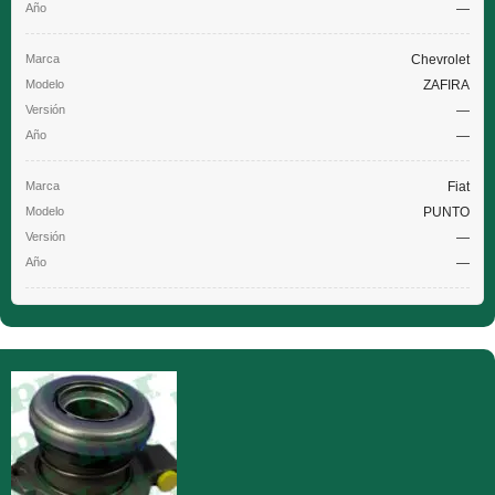
—
Chevrolet
ZAFIRA
—
—
Fiat
PUNTO
—
—