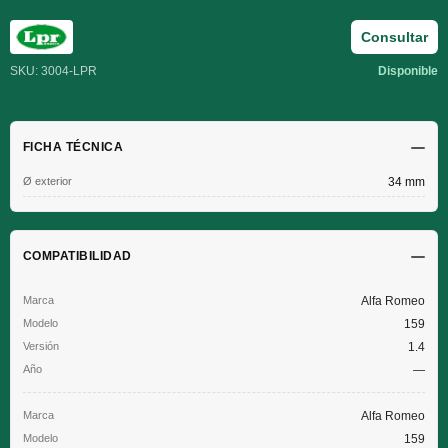
Consultar
SKU: 3004-LPR
Disponible
FICHA TÉCNICA
Ø exterior
34 mm
COMPATIBILIDAD
Alfa Romeo
159
1.4
—
Alfa Romeo
159