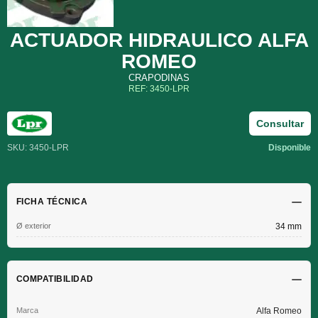
ACTUADOR HIDRAULICO ALFA
ROMEO
CRAPODINAS
REF: 3450-LPR
Consultar
SKU: 3450-LPR
Disponible
FICHA TÉCNICA
Ø exterior
34 mm
COMPATIBILIDAD
Alfa Romeo