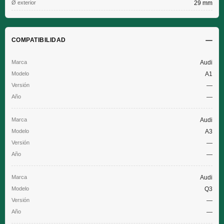
Ø exterior
29 mm
COMPATIBILIDAD
Audi
A1
—
—
Audi
A3
—
—
Audi
Q3
—
—