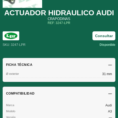
ACTUADOR HIDRAULICO AUDI
CRAPODINAS
REF: 3247-LPR
Consultar
SKU: 3247-LPR
Disponible
FICHA TÉCNICA
Ø exterior
31 mm
COMPATIBILIDAD
Audi
A3
—