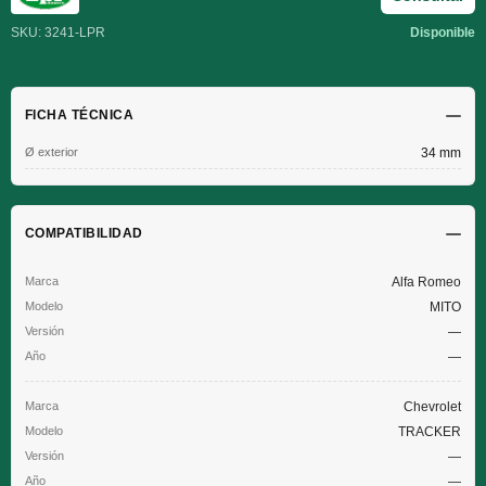
SKU: 3241-LPR
Disponible
FICHA TÉCNICA
Ø exterior
34 mm
COMPATIBILIDAD
Alfa Romeo
MITO
—
—
Chevrolet
TRACKER
—
—