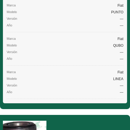
Fiat
PUNTO
—
—
Fiat
QUBO
—
—
Fiat
LINEA
—
—