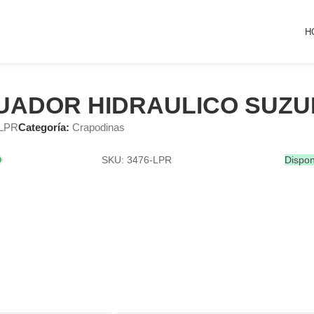
H
UADOR HIDRAULICO SUZU
-LPR
Categoría:
Crapodinas
SKU: 3476-LPR
Dispon