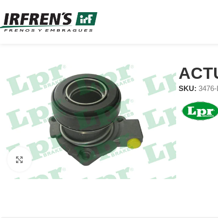
ACT
SKU:
3476
Clic para ampliar