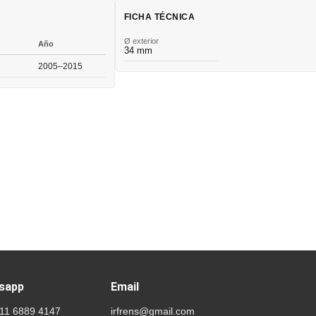
FICHA TÉCNICA
Ø exterior
Año
34 mm
2005–2015
sapp
Email
 11 6889 4147
irfrens@gmail.com