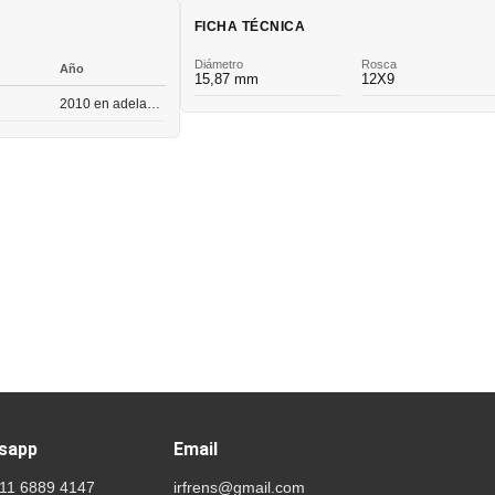
FICHA TÉCNICA
Diámetro
Rosca
Año
15,87 mm
12X9
2010 en adelante
sapp
Email
 11 6889 4147
irfrens@gmail.com