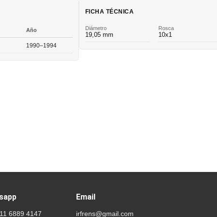
FICHA TÉCNICA
Diámetro
Rosca
Año
19,05 mm
10x1
1990–1994
sapp
Email
 11 6889 4147
irfrens@gmail.com