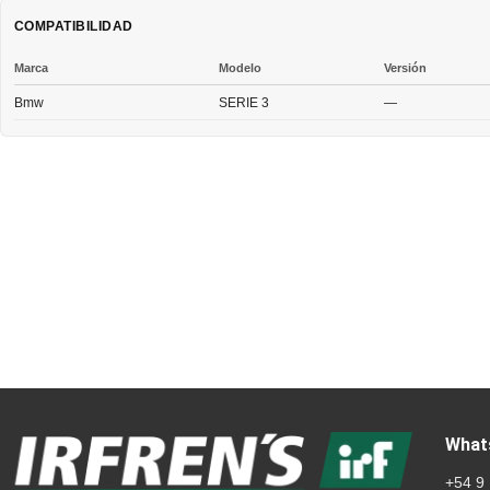
COMPATIBILIDAD
Marca
Modelo
Versión
Bmw
SERIE 3
—
What
+54 9