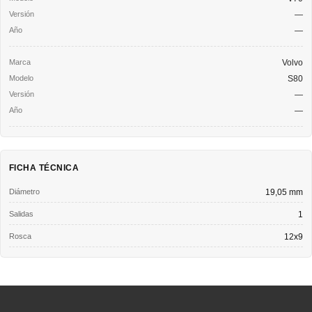
—
—
Volvo
S80
—
—
FICHA TÉCNICA
Diámetro
19,05 mm
Salidas
1
Rosca
12x9