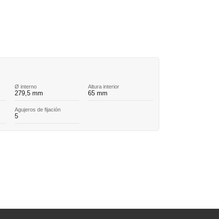
Ø interno
Altura interior
279,5 mm
65 mm
Agujeros de fijación
5