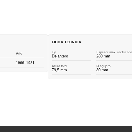
FICHA TÉCNICA
Eje
Espesor máx. rectificado
Año
Delantero
280 mm
1966–1981
Altura total
Ø agujero
79,5 mm
80 mm