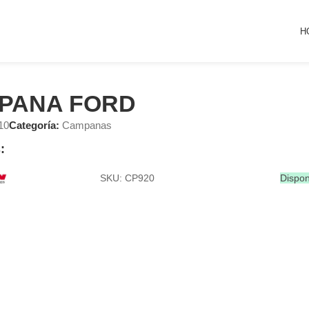
H
PANA FORD
10
Categoría:
Campanas
:
SKU: CP920
Dispon