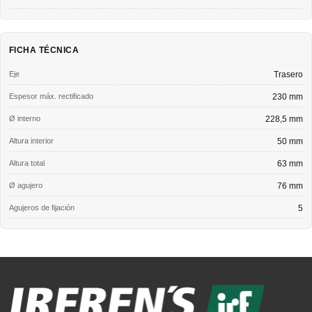
FICHA TÉCNICA
Eje
Trasero
Espesor máx. rectificado
230 mm
Ø interno
228,5 mm
Altura interior
50 mm
Altura total
63 mm
Ø agujero
76 mm
Agujeros de fijación
5