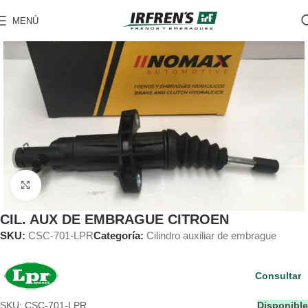
MENÚ
Clic para ampliar
CIL. AUX DE EMBRAGUE CITROEN
SKU:
CSC-701-LPR
Categoría:
Cilindro auxiliar de embrague
Consultar
SKU: CSC-701-LPR
Disponible