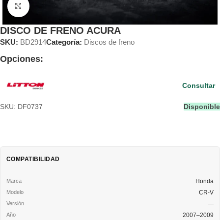
Clic para ampliar
DISCO DE FRENO ACURA
SKU:
BD2914
Categoría:
Discos de freno
Opciones:
Consultar
SKU: DF0737
Disponible
COMPATIBILIDAD
Honda
CR-V
—
2007–2009