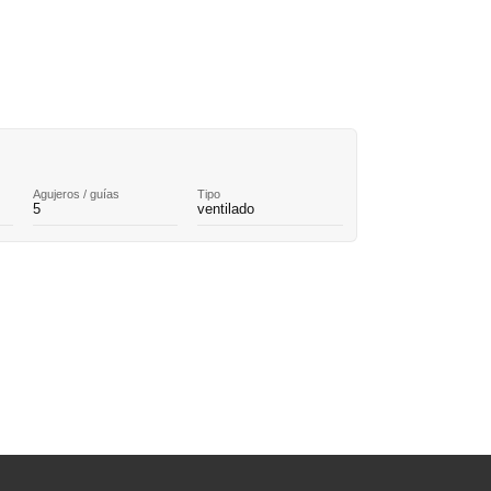
Agujeros / guías
Tipo
5
ventilado