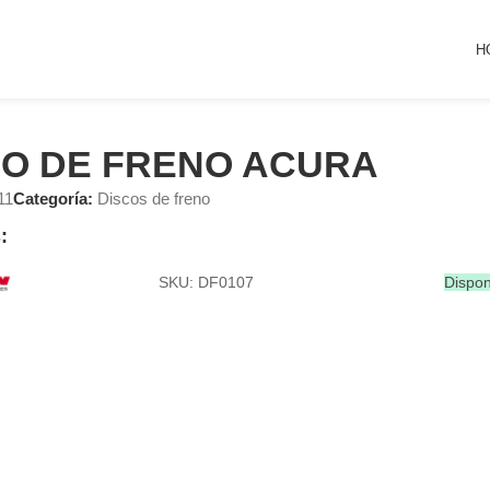
H
CO DE FRENO ACURA
11
Categoría:
Discos de freno
:
SKU: DF0107
Dispon