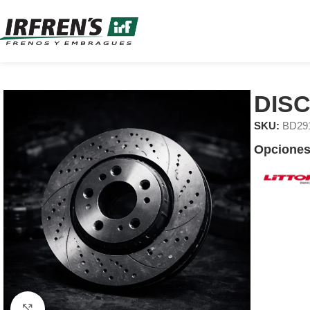
DIS
SKU:
BD29
Opciones
Clic para ampliar