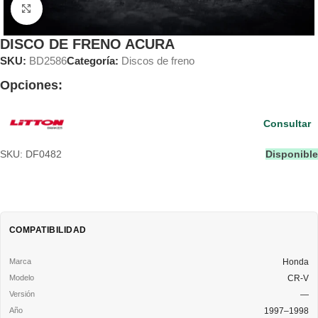
Clic para ampliar
DISCO DE FRENO ACURA
SKU:
BD2586
Categoría:
Discos de freno
Opciones:
Consultar
SKU: DF0482
Disponible
COMPATIBILIDAD
Honda
CR-V
—
1997–1998