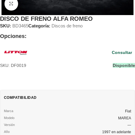
Clic para ampliar
DISCO DE FRENO ALFA ROMEO
SKU:
BD3465
Categoría:
Discos de freno
Opciones:
Consultar
SKU: DF0019
Disponible
COMPATIBILIDAD
Fiat
MAREA
—
1997 en adelante