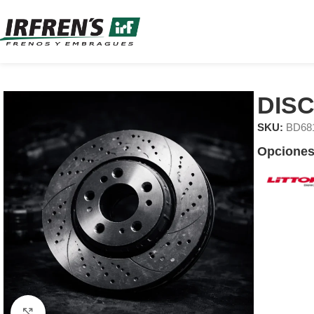
DIS
SKU:
BD68
Opciones
Clic para ampliar