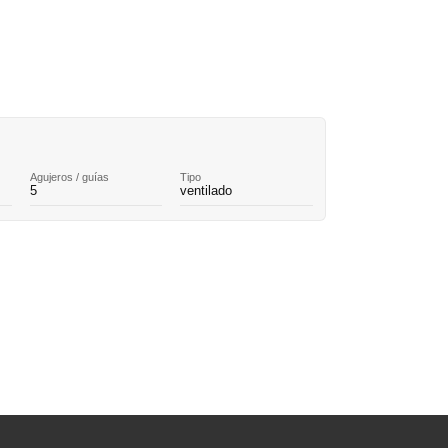
Agujeros / guías
Tipo
5
ventilado