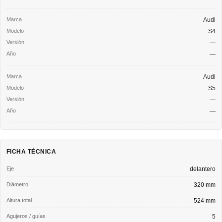
Audi
S4
—
—
Audi
S5
—
—
FICHA TÉCNICA
Eje
delantero
Diámetro
320 mm
Altura total
524 mm
Agujeros / guías
5