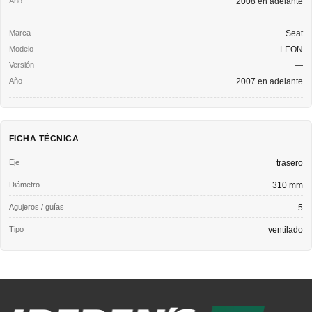
2008 en adelante
Seat
LEON
—
2007 en adelante
FICHA TÉCNICA
Eje
trasero
Diámetro
310 mm
Agujeros / guías
5
Tipo
ventilado