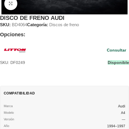
Clic para ampliar
DISCO DE FRENO AUDI
SKU:
BD4064
Categoría:
Discos de freno
Opciones:
Consultar
SKU: DF0249
Disponible
COMPATIBILIDAD
Audi
A4
—
1994–1997