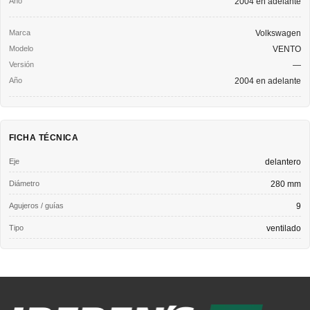
2004 en adelante
Volkswagen
VENTO
—
2004 en adelante
FICHA TÉCNICA
Eje
delantero
Diámetro
280 mm
Agujeros / guías
9
Tipo
ventilado