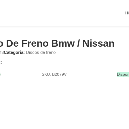
H
o De Freno Bmw / Nissan
43
Categoría:
Discos de freno
:
SKU: B2079V
Dispon