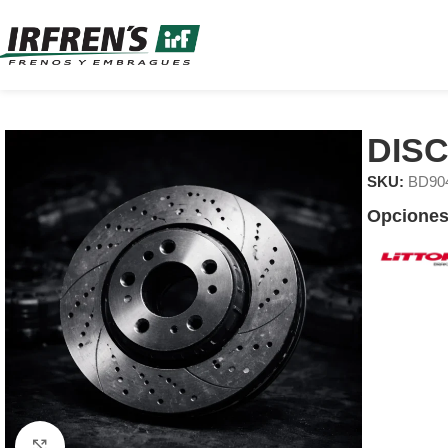
DIS
SKU:
BD90
Opciones
Clic para ampliar