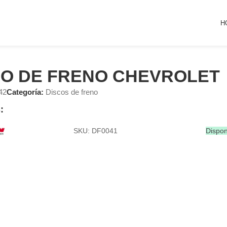
H
CO DE FRENO CHEVROLET
42
Categoría:
Discos de freno
:
SKU: DF0041
Dispon