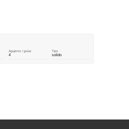
Agujeros / guías
Tipo
4
solido