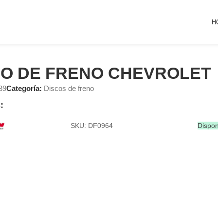
H
CO DE FRENO CHEVROLET
39
Categoría:
Discos de freno
:
SKU: DF0964
Dispon