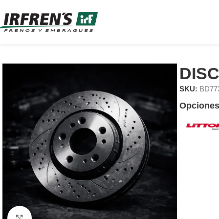
DIS
SKU:
BD77
Opciones
Clic para ampliar