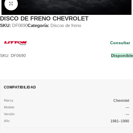
Clic para ampliar
DISCO DE FRENO CHEVROLET
SKU:
DF0690
Categoría:
Discos de freno
Consultar
SKU: DF0690
Disponible
COMPATIBILIDAD
Chevrolet
—
—
1981–1990