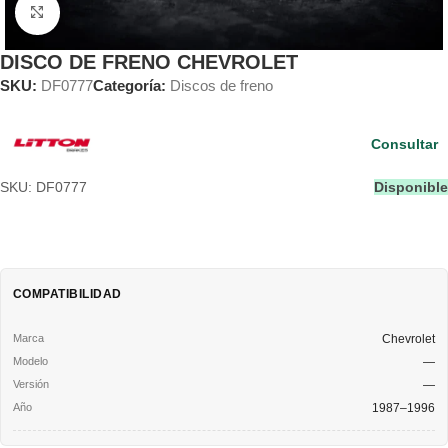
Clic para ampliar
DISCO DE FRENO CHEVROLET
SKU:
DF0777
Categoría:
Discos de freno
Consultar
SKU: DF0777
Disponible
COMPATIBILIDAD
Chevrolet
—
—
1987–1996