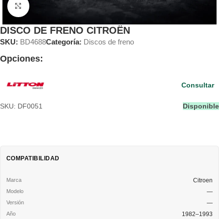
Clic para ampliar
DISCO DE FRENO CITROËN
SKU:
BD4688
Categoría:
Discos de freno
Opciones:
Consultar
SKU: DF0051
Disponible
COMPATIBILIDAD
Citroen
—
—
1982–1993