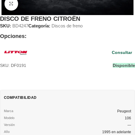
Clic para ampliar
DISCO DE FRENO CITROËN
SKU:
BD4247
Categoría:
Discos de freno
Opciones:
Consultar
SKU: DF0191
Disponible
COMPATIBILIDAD
Peugeot
106
—
1995 en adelante