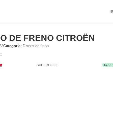
H
CO DE FRENO CITROËN
83
Categoría:
Discos de freno
:
SKU: DF0339
Dispon