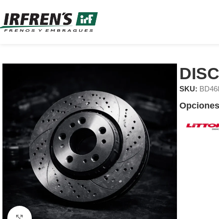
DIS
SKU:
BD46
Opciones
Clic para ampliar