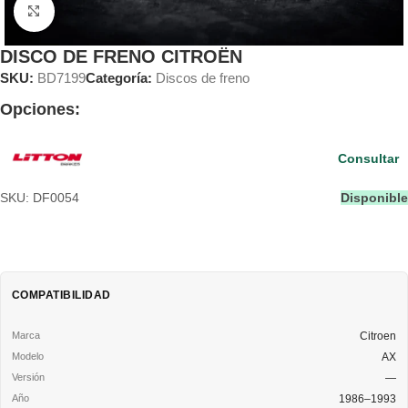
Clic para ampliar
DISCO DE FRENO CITROËN
SKU:
BD7199
Categoría:
Discos de freno
Opciones:
Consultar
SKU: DF0054
Disponible
COMPATIBILIDAD
Citroen
AX
—
1986–1993