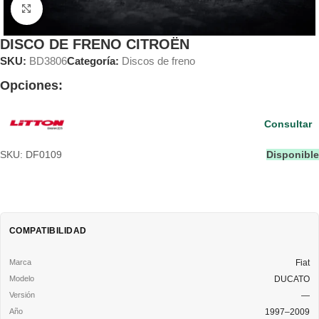
Clic para ampliar
DISCO DE FRENO CITROËN
SKU:
BD3806
Categoría:
Discos de freno
Opciones:
Consultar
SKU: DF0109
Disponible
COMPATIBILIDAD
Fiat
DUCATO
—
1997–2009