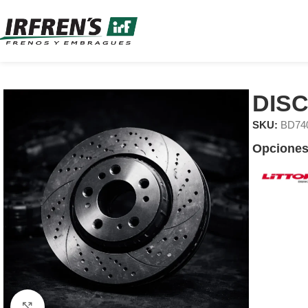
DIS
SKU:
BD74
Opciones
Clic para ampliar