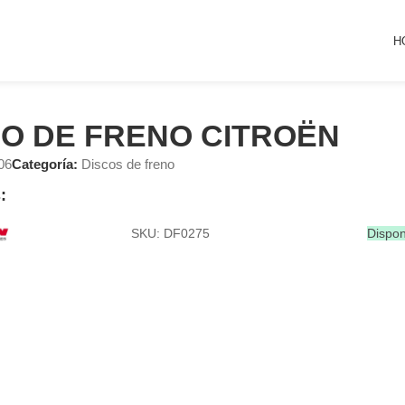
H
CO DE FRENO CITROËN
06
Categoría:
Discos de freno
:
SKU: DF0275
Dispon