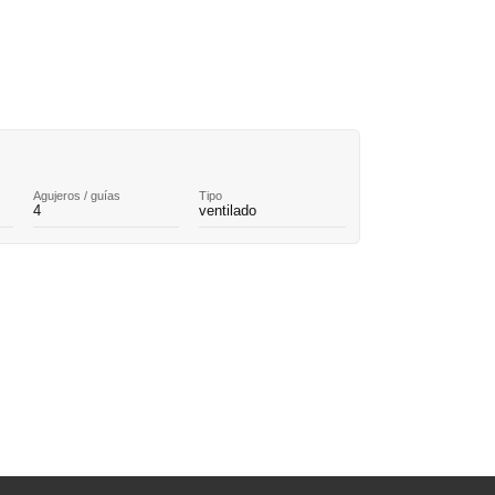
Agujeros / guías
Tipo
4
ventilado