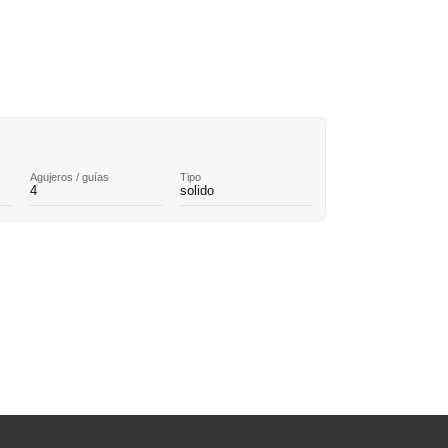
Agujeros / guías
Tipo
4
solido