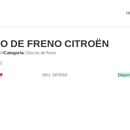
H
CO DE FRENO CITROËN
54
Categoría:
Discos de freno
:
SKU: DF0550
Dispon