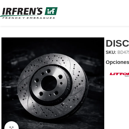
DIS
SKU:
BD47
Opciones
Clic para ampliar