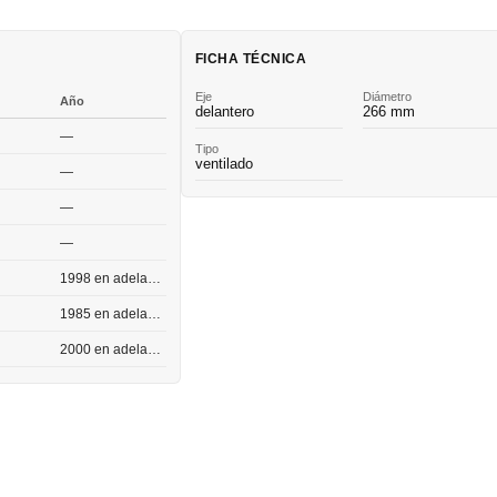
FICHA TÉCNICA
Eje
Diámetro
Año
delantero
266 mm
—
Tipo
ventilado
—
—
—
1998 en adelante
1985 en adelante
2000 en adelante