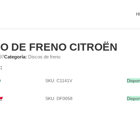
H
CO DE FRENO CITROËN
97
Categoría:
Discos de freno
:
SKU: C1141V
Dispon
SKU: DF0058
Dispon