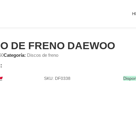
H
CO DE FRENO DAEWOO
60
Categoría:
Discos de freno
:
SKU: DF0338
Dispon