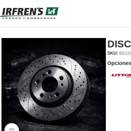
DIS
SKU:
BD11
Opciones
Clic para ampliar