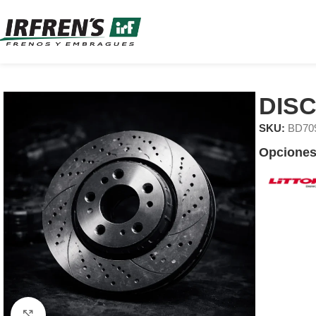
DIS
SKU:
BD70
Opciones
Clic para ampliar