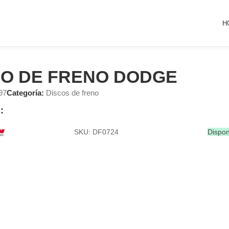
H
CO DE FRENO DODGE
97
Categoría:
Discos de freno
:
SKU: DF0724
Dispon