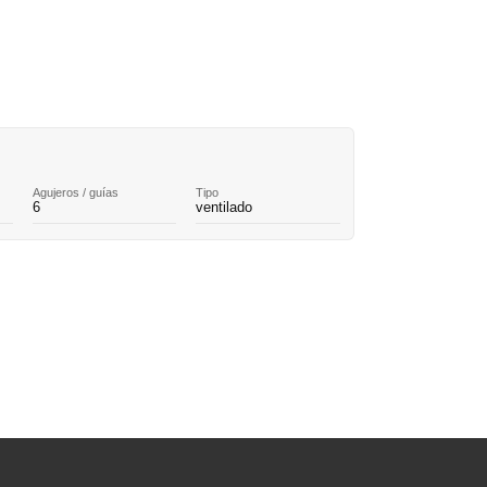
Agujeros / guías
Tipo
6
ventilado