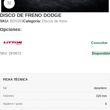
Clic para ampliar
DISCO DE FRENO DODGE
SKU:
BD5393
Categoría:
Discos de freno
Opciones:
Consultar
SKU: DF0672
Disponible
FICHA TÉCNICA
Eje
delantero
Diámetro
326 mm
Agujeros / guías
8