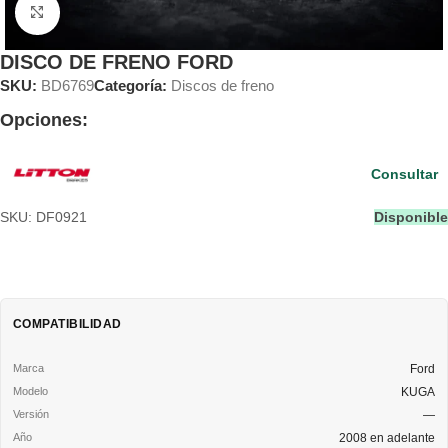
Clic para ampliar
DISCO DE FRENO FORD
SKU:
BD6769
Categoría:
Discos de freno
Opciones:
Consultar
SKU: DF0921
Disponible
COMPATIBILIDAD
Ford
KUGA
—
2008 en adelante