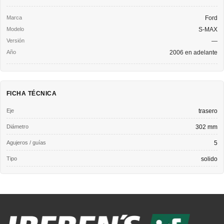
Ford
S-MAX
—
2006 en adelante
FICHA TÉCNICA
Eje
trasero
Diámetro
302 mm
Agujeros / guías
5
Tipo
solido