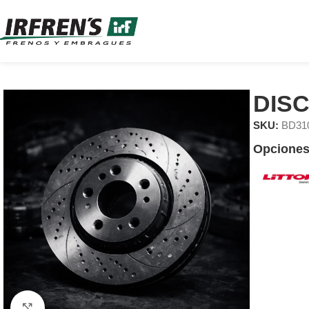
DIS
SKU:
BD31
Opciones
Clic para ampliar