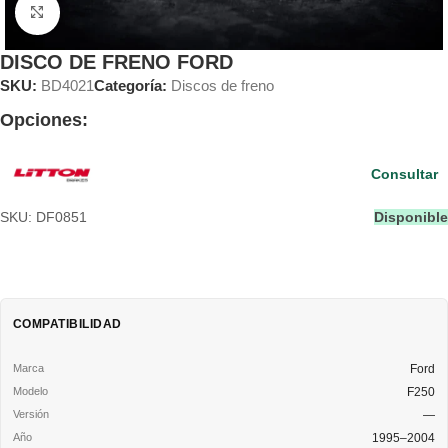
Clic para ampliar
DISCO DE FRENO FORD
SKU:
BD4021
Categoría:
Discos de freno
Opciones:
Consultar
SKU: DF0851
Disponible
COMPATIBILIDAD
Ford
F250
—
1995–2004