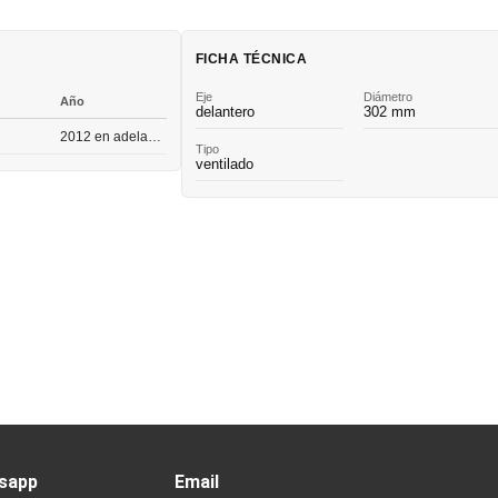
FICHA TÉCNICA
Eje
Diámetro
Año
delantero
302 mm
2012 en adelante
Tipo
ventilado
sapp
Email