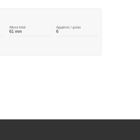
Altura total
Agujeros / guías
61 mm
6