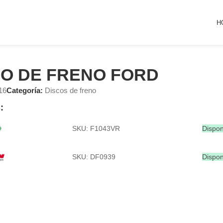
H
CO DE FRENO FORD
16
Categoría:
Discos de freno
:
SKU: F1043VR
Dispon
SKU: DF0939
Dispon