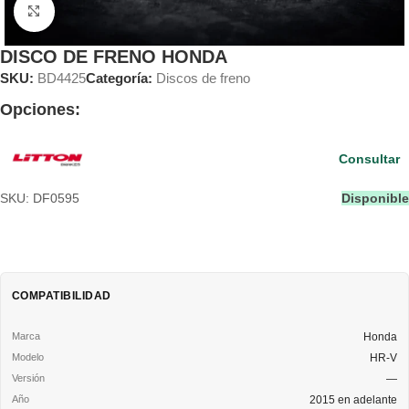
Clic para ampliar
DISCO DE FRENO HONDA
SKU:
BD4425
Categoría:
Discos de freno
Opciones:
Consultar
SKU: DF0595
Disponible
COMPATIBILIDAD
Honda
HR-V
—
2015 en adelante