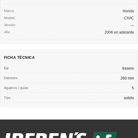
Honda
CIVIC
—
2006 en adelante
FICHA TÉCNICA
Eje
trasero
Diámetro
260 mm
Agujeros / guías
5
Tipo
solido