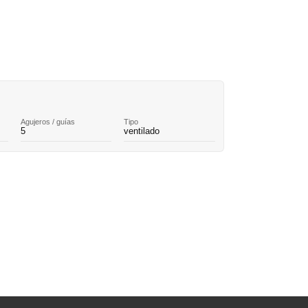
Agujeros / guías
Tipo
5
ventilado