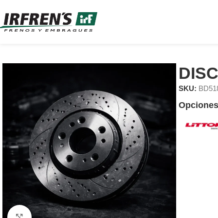
DIS
SKU:
BD51
Opciones
Clic para ampliar