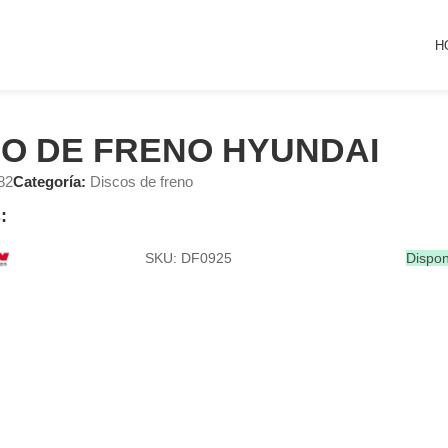
H
CO DE FRENO HYUNDAI
82
Categoría:
Discos de freno
:
SKU: DF0925
Dispon