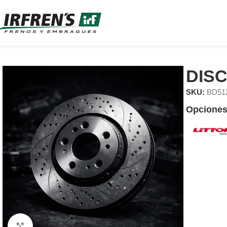
DIS
SKU:
BD51
Opciones
Clic para ampliar