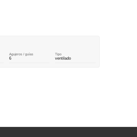
Agujeros / guías
Tipo
6
ventilado