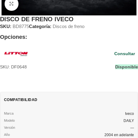
Clic para ampliar
DISCO DE FRENO IVECO
SKU:
BD8775
Categoría:
Discos de freno
Opciones:
Consultar
SKU: DF0648
Disponible
COMPATIBILIDAD
Iveco
DAILY
—
2004 en adelante