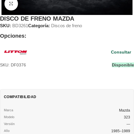
Clic para ampliar
DISCO DE FRENO MAZDA
SKU:
BD3261
Categoría:
Discos de freno
Opciones:
Consultar
SKU: DF0376
Disponible
COMPATIBILIDAD
Mazda
323
—
1985–1989