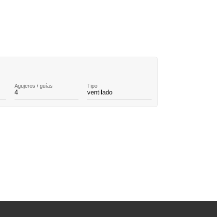
Agujeros / guías
Tipo
4
ventilado