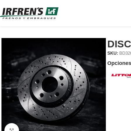
DIS
SKU:
BD32
Opciones
Clic para ampliar