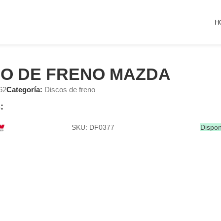
H
CO DE FRENO MAZDA
62
Categoría:
Discos de freno
:
SKU: DF0377
Dispon