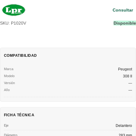
Consultar
SKU: P1020V
Disponible
COMPATIBILIDAD
Peugeot
308 II
—
—
FICHA TÉCNICA
Eje
Delantero
Diámetro
283 mm