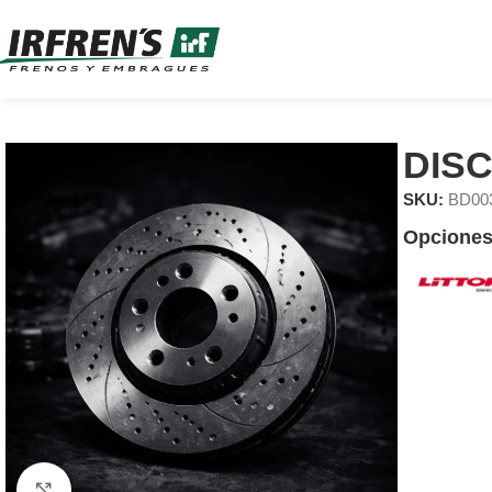
DIS
SKU:
BD00
Opciones
Clic para ampliar