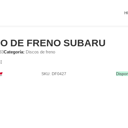
H
CO DE FRENO SUBARU
33
Categoría:
Discos de freno
:
SKU: DF0427
Dispon